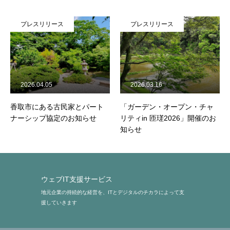
お問い合せ
プレスリリース
プレスリリース
よくあるご質問
2026.04.05
2026.03.16
トップページ
メール配信停止
プライバシーポリシー
香取市にある古民家とパート
「ガーデン・オープン・チャ
弊
ナーシップ協定のお知らせ
リティin 匝瑳2026」開催のお
り
知らせ
だ
ウェブIT支援サービス
地元企業の持続的な経営を、ITとデジタルのチカラによって支
援していきます