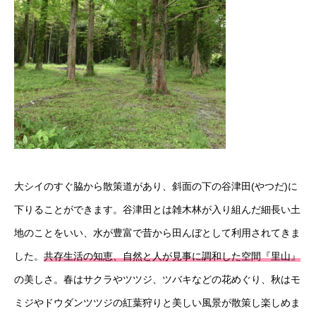
大シイのすぐ脇から散策道があり、斜面の下の谷津田(やつだ)に
下りることができます。谷津田とは雑木林が入り組んだ細長い土
地のことをいい、水が豊富で昔から田んぼとして利用されてきま
した。
共存生活の知恵、自然と人が見事に調和した空間『里山』
の美しさ。春はサクラやツツジ、ツバキなどの花めぐり、秋はモ
ミジやドウダンツツジの紅葉狩りと美しい風景が散策し楽しめま