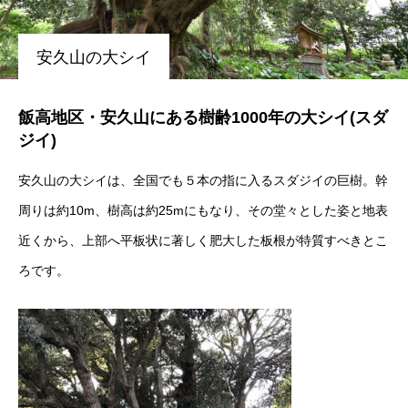
安久山の大シイ
飯高地区・安久山にある樹齢1000年の大シイ(スダ
ジイ)
安久山の大シイは、全国でも５本の指に入るスダジイの巨樹。幹
周りは約10m、樹高は約25mにもなり、その堂々とした姿と地表
近くから、上部へ平板状に著しく肥大した板根が特質すべきとこ
ろです。