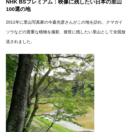
NHK BSプレミアム：映像に残したい日本の里山
100選の地
2011年に里山写真家の今森光彦さんがこの地を訪れ、クマガイ
ホーム
ソウなどの貴重な植物を撮影、後世に残したい里山として全国放
会社情報
送されました。
お問い合せ
よくあるご質問
トップページ
メール配信停止
プライバシーポリシー