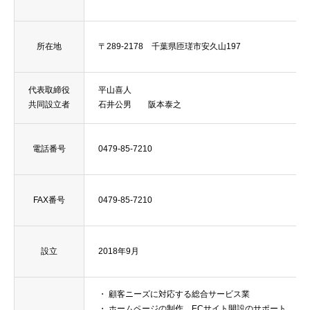
所在地
〒289-2178 千葉県匝瑳市安久山197
代表取締役
平山喜人
共同設立者
石井公男 阪本泰之
電話番号
0479-85-7210
FAX番号
0479-85-7210
設立
2018年9月
・ 顧客ニーズに対応する総合サービス業
・ ホームページの制作、ECサイト開設のサポート