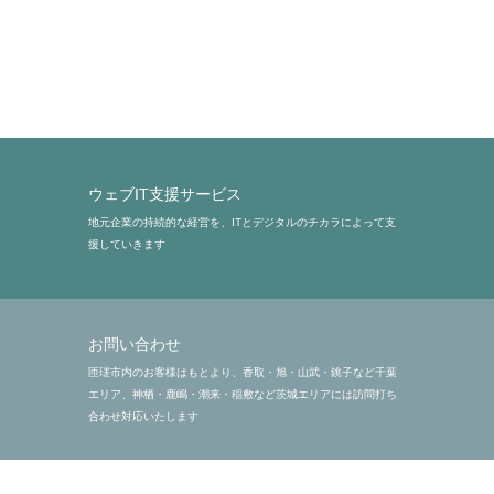
よくあるご質問
トップページ
メール配信停止
プライバシーポリシー
ウェブIT支援サービス
地元企業の持続的な経営を、ITとデジタルのチカラによって支
援していきます
お問い合わせ
匝瑳市内のお客様はもとより、香取・旭・山武・銚子など千葉
エリア、神栖・鹿嶋・潮来・稲敷など茨城エリアには訪問打ち
合わせ対応いたします