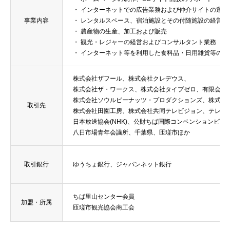
・ インターネットでの広告業務および仲介サイトの運営
事業内容
・ レンタルスペース、宿泊施設とその付随施設の経営
・ 農産物の生産、加工および販売
・ 観光・レジャーの経営およびコンサルタント業務
・ インターネット等を利用した食料品・日用雑貨等の販
株式会社ザフール、株式会社クレデウス、
株式会社ザ・ワークス、株式会社タイプゼロ、有限会社
株式会社ソウルピーナッツ・プロダクションズ、株式会
取引先
株式会社田園工房、株式会社共同テレビジョン、テレビ
日本放送協会(NHK)、公財ちば国際コンベンションビュ
八日市場青年会議所、千葉県、匝瑳市ほか
ホーム
取引銀行
ゆうちょ銀行、ジャパンネット銀行
会社情報
ちば里山センター会員
加盟・所属
お問い合せ
匝瑳市観光協会商工会