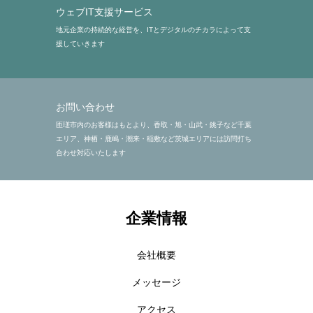
ウェブIT支援サービス
トップページ
メール配信停止
プライバシーポリシー
地元企業の持続的な経営を、ITとデジタルのチカラによって支
援していきます
お問い合わせ
匝瑳市内のお客様はもとより、香取・旭・山武・銚子など千葉
エリア、神栖・鹿嶋・潮来・稲敷など茨城エリアには訪問打ち
合わせ対応いたします
企業情報
会社概要
メッセージ
アクセス