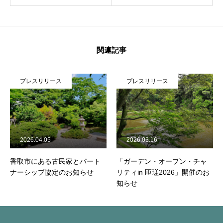
関連記事
プレスリリース
プレスリリース
ホーム
会社情報
2026.04.05
2026.03.16
お問い合せ
香取市にある古民家とパート
「ガーデン・オープン・チャ
ナーシップ協定のお知らせ
リティin 匝瑳2026」開催のお
知らせ
よくあるご質問