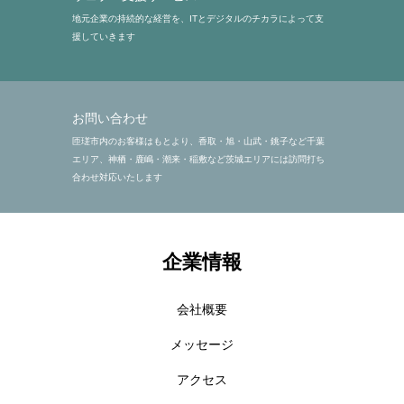
地元企業の持続的な経営を、ITとデジタルのチカラによって支
援していきます
お問い合わせ
匝瑳市内のお客様はもとより、香取・旭・山武・銚子など千葉
エリア、神栖・鹿嶋・潮来・稲敷など茨城エリアには訪問打ち
合わせ対応いたします
ホーム
会社情報
企業情報
お問い合せ
会社概要
よくあるご質問
メッセージ
アクセス